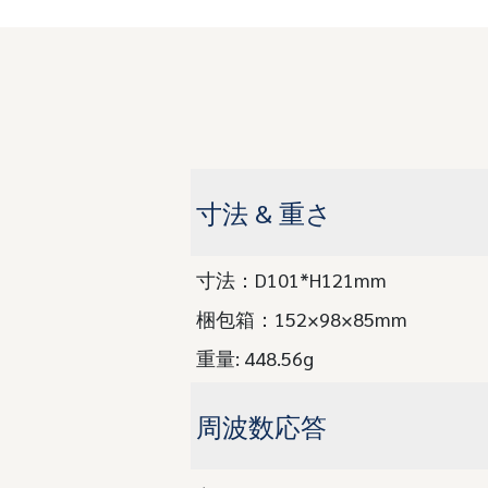
寸法 & 重さ
寸法：D101*H121mm
梱包箱：152×98×85mm
重量: 448.56g
周波数応答