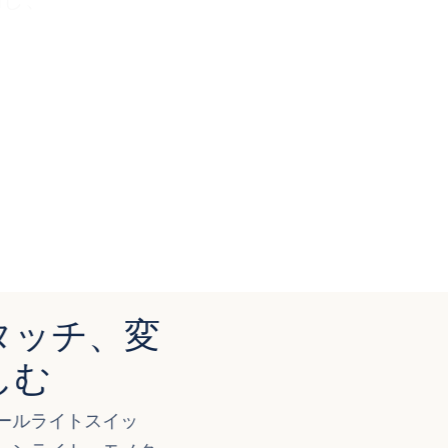
タッチ、変
しむ
ールライトスイッ