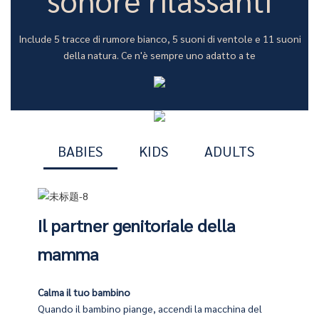
Include 5 tracce di rumore bianco, 5 suoni di ventole e 11 suoni
della natura. Ce n'è sempre uno adatto a te
BABIES
KIDS
ADULTS
Il partner genitoriale della
mamma
Calma il tuo bambino
sulla macchina, emetterà un suono piacevole e rilassante che ti
del tempo ad accompagnare i propri figli
Quando il bambino piange, accendi la macchina del