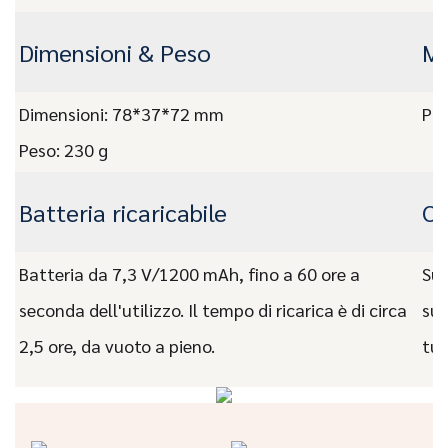
Dimensioni & Peso
Ma
Dimensioni: 78*37*72 mm
Pla
Peso: 230 g
Batteria ricaricabile
O
Batteria da 7,3 V/1200 mAh, fino a 60 ore a
Sup
seconda dell'utilizzo. Il tempo di ricarica è di circa
suo
2,5 ore, da vuoto a pieno.
tuo