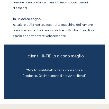
rumore bianco e fai calmare il bambino con i suoni
rilassanti
ic prima di andare a letto e lascia che la luce soffusa e la
 suo design portatile sarà anche il tuo compagno di avventure
In un dolce sogno
Al calare della notte, accendi la macchina del rumore
bianco e lascia che il suono dolce culli il bambino fino
a farlo addormentare velocemente
I clienti Hi-FiD lo dicono meglio
“Molto soddisfatto della consegna e
Prodotto. Ottimo anche il servizio clienti”