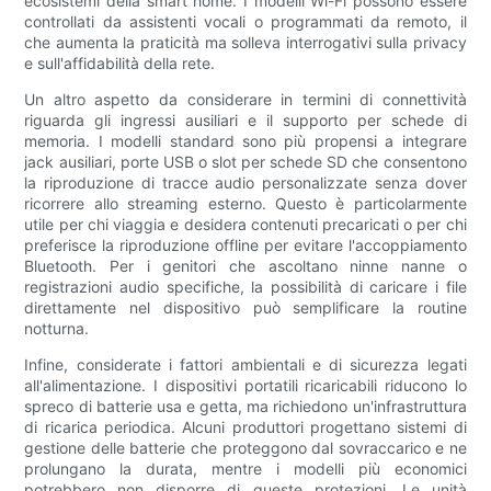
ecosistemi della smart home. I modelli Wi-Fi possono essere
controllati da assistenti vocali o programmati da remoto, il
che aumenta la praticità ma solleva interrogativi sulla privacy
e sull'affidabilità della rete.
Un altro aspetto da considerare in termini di connettività
riguarda gli ingressi ausiliari e il supporto per schede di
memoria. I modelli standard sono più propensi a integrare
jack ausiliari, porte USB o slot per schede SD che consentono
la riproduzione di tracce audio personalizzate senza dover
ricorrere allo streaming esterno. Questo è particolarmente
utile per chi viaggia e desidera contenuti precaricati o per chi
preferisce la riproduzione offline per evitare l'accoppiamento
Bluetooth. Per i genitori che ascoltano ninne nanne o
registrazioni audio specifiche, la possibilità di caricare i file
direttamente nel dispositivo può semplificare la routine
notturna.
Infine, considerate i fattori ambientali e di sicurezza legati
all'alimentazione. I dispositivi portatili ricaricabili riducono lo
spreco di batterie usa e getta, ma richiedono un'infrastruttura
di ricarica periodica. Alcuni produttori progettano sistemi di
gestione delle batterie che proteggono dal sovraccarico e ne
prolungano la durata, mentre i modelli più economici
potrebbero non disporre di queste protezioni. Le unità