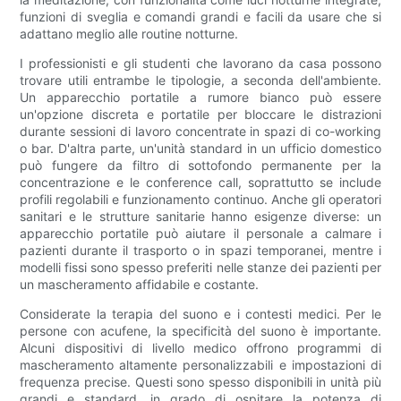
funzioni di sveglia e comandi grandi e facili da usare che si
adattano meglio alle routine notturne.
I professionisti e gli studenti che lavorano da casa possono
trovare utili entrambe le tipologie, a seconda dell'ambiente.
Un apparecchio portatile a rumore bianco può essere
un'opzione discreta e portatile per bloccare le distrazioni
durante sessioni di lavoro concentrate in spazi di co-working
o bar. D'altra parte, un'unità standard in un ufficio domestico
può fungere da filtro di sottofondo permanente per la
concentrazione e le conference call, soprattutto se include
profili regolabili e funzionamento continuo. Anche gli operatori
sanitari e le strutture sanitarie hanno esigenze diverse: un
apparecchio portatile può aiutare il personale a calmare i
pazienti durante il trasporto o in spazi temporanei, mentre i
modelli fissi sono spesso preferiti nelle stanze dei pazienti per
un mascheramento affidabile e costante.
Considerate la terapia del suono e i contesti medici. Per le
persone con acufene, la specificità del suono è importante.
Alcuni dispositivi di livello medico offrono programmi di
mascheramento altamente personalizzabili e impostazioni di
frequenza precise. Questi sono spesso disponibili in unità più
grandi e standard, in grado di ospitare la potenza di