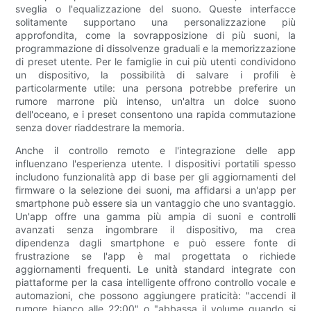
sveglia o l'equalizzazione del suono. Queste interfacce
solitamente supportano una personalizzazione più
approfondita, come la sovrapposizione di più suoni, la
programmazione di dissolvenze graduali e la memorizzazione
di preset utente. Per le famiglie in cui più utenti condividono
un dispositivo, la possibilità di salvare i profili è
particolarmente utile: una persona potrebbe preferire un
rumore marrone più intenso, un'altra un dolce suono
dell'oceano, e i preset consentono una rapida commutazione
senza dover riaddestrare la memoria.
Anche il controllo remoto e l'integrazione delle app
influenzano l'esperienza utente. I dispositivi portatili spesso
includono funzionalità app di base per gli aggiornamenti del
firmware o la selezione dei suoni, ma affidarsi a un'app per
smartphone può essere sia un vantaggio che uno svantaggio.
Un'app offre una gamma più ampia di suoni e controlli
avanzati senza ingombrare il dispositivo, ma crea
dipendenza dagli smartphone e può essere fonte di
frustrazione se l'app è mal progettata o richiede
aggiornamenti frequenti. Le unità standard integrate con
piattaforme per la casa intelligente offrono controllo vocale e
automazioni, che possono aggiungere praticità: "accendi il
rumore bianco alle 22:00" o "abbassa il volume quando si