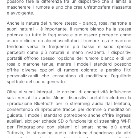
possono fare la differenza tra un dispositivo che si limita a
mascherare il rumore e uno che crea un'atmosfera rilassante
e avvolgente.
Anche la natura del rumore stesso – bianco, rosa, marrone e
suoni naturali – è importante. Il rumore bianco ha la stessa
potenza su tutte le frequenze e può essere percepito come
aspro o clinico da alcuni ascoltatori. Il rumore rosa e marrone
tendono verso le frequenze più basse e sono spesso
percepiti come più naturali e meno invadenti. I dispositivi
portatili offrono spesso l'opzione del rumore bianco e di un
rosa o marrone tenue, mentre i modelli standard possono
offrire diverse opzioni di rumore colorato e persino filtri
personalizzabili che consentono di modificare l'equilibrio
spettrale del suono generato.
Oltre ai suoni integrati, le opzioni di connettività influiscono
sulla versatilità audio. Alcuni dispositivi portatili includono la
riproduzione Bluetooth per lo streaming audio dal telefono,
consentendo di riprodurre tracce per dormire o meditazioni
guidate. I modelli standard potrebbero anche offrire ingressi
ausiliari, slot per schede SD o funzionalità di streaming Wi-Fi
per l'integrazione con sistemi di smart home più ampi.
Tuttavia, lo streaming audio introduce dipendenze da altri