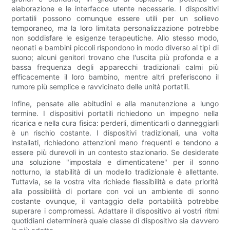
elaborazione e le interfacce utente necessarie. I dispositivi
portatili possono comunque essere utili per un sollievo
temporaneo, ma la loro limitata personalizzazione potrebbe
non soddisfare le esigenze terapeutiche. Allo stesso modo,
neonati e bambini piccoli rispondono in modo diverso ai tipi di
suono; alcuni genitori trovano che l'uscita più profonda e a
bassa frequenza degli apparecchi tradizionali calmi più
efficacemente il loro bambino, mentre altri preferiscono il
rumore più semplice e ravvicinato delle unità portatili.
Infine, pensate alle abitudini e alla manutenzione a lungo
termine. I dispositivi portatili richiedono un impegno nella
ricarica e nella cura fisica: perderli, dimenticarli o danneggiarli
è un rischio costante. I dispositivi tradizionali, una volta
installati, richiedono attenzioni meno frequenti e tendono a
essere più durevoli in un contesto stazionario. Se desiderate
una soluzione "impostala e dimenticatene" per il sonno
notturno, la stabilità di un modello tradizionale è allettante.
Tuttavia, se la vostra vita richiede flessibilità e date priorità
alla possibilità di portare con voi un ambiente di sonno
costante ovunque, il vantaggio della portabilità potrebbe
superare i compromessi. Adattare il dispositivo ai vostri ritmi
quotidiani determinerà quale classe di dispositivo sia davvero