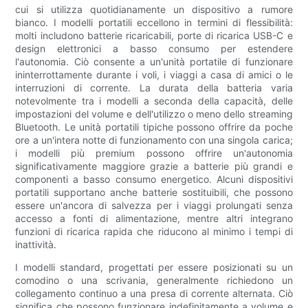
cui si utilizza quotidianamente un dispositivo a rumore
bianco. I modelli portatili eccellono in termini di flessibilità:
molti includono batterie ricaricabili, porte di ricarica USB-C e
design elettronici a basso consumo per estendere
l'autonomia. Ciò consente a un'unità portatile di funzionare
ininterrottamente durante i voli, i viaggi a casa di amici o le
interruzioni di corrente. La durata della batteria varia
notevolmente tra i modelli a seconda della capacità, delle
impostazioni del volume e dell'utilizzo o meno dello streaming
Bluetooth. Le unità portatili tipiche possono offrire da poche
ore a un'intera notte di funzionamento con una singola carica;
i modelli più premium possono offrire un'autonomia
significativamente maggiore grazie a batterie più grandi e
componenti a basso consumo energetico. Alcuni dispositivi
portatili supportano anche batterie sostituibili, che possono
essere un'ancora di salvezza per i viaggi prolungati senza
accesso a fonti di alimentazione, mentre altri integrano
funzioni di ricarica rapida che riducono al minimo i tempi di
inattività.
I modelli standard, progettati per essere posizionati su un
comodino o una scrivania, generalmente richiedono un
collegamento continuo a una presa di corrente alternata. Ciò
significa che possono funzionare indefinitamente a volume e