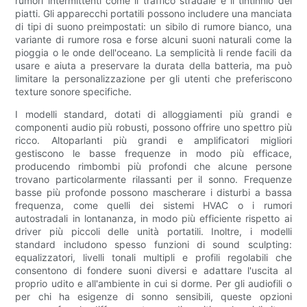
rumori intermittenti come il traffico stradale e il tintinnio dei
piatti. Gli apparecchi portatili possono includere una manciata
di tipi di suono preimpostati: un sibilo di rumore bianco, una
variante di rumore rosa e forse alcuni suoni naturali come la
pioggia o le onde dell'oceano. La semplicità li rende facili da
usare e aiuta a preservare la durata della batteria, ma può
limitare la personalizzazione per gli utenti che preferiscono
texture sonore specifiche.
I modelli standard, dotati di alloggiamenti più grandi e
componenti audio più robusti, possono offrire uno spettro più
ricco. Altoparlanti più grandi e amplificatori migliori
gestiscono le basse frequenze in modo più efficace,
producendo rimbombi più profondi che alcune persone
trovano particolarmente rilassanti per il sonno. Frequenze
basse più profonde possono mascherare i disturbi a bassa
frequenza, come quelli dei sistemi HVAC o i rumori
autostradali in lontananza, in modo più efficiente rispetto ai
driver più piccoli delle unità portatili. Inoltre, i modelli
standard includono spesso funzioni di sound sculpting:
equalizzatori, livelli tonali multipli e profili regolabili che
consentono di fondere suoni diversi e adattare l'uscita al
proprio udito e all'ambiente in cui si dorme. Per gli audiofili o
per chi ha esigenze di sonno sensibili, queste opzioni