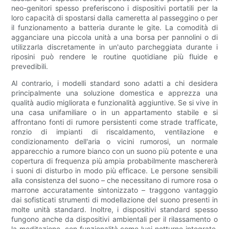
neo-genitori spesso preferiscono i dispositivi portatili per la
loro capacità di spostarsi dalla cameretta al passeggino o per
il funzionamento a batteria durante le gite. La comodità di
agganciare una piccola unità a una borsa per pannolini o di
utilizzarla discretamente in un'auto parcheggiata durante i
riposini può rendere le routine quotidiane più fluide e
prevedibili.
Al contrario, i modelli standard sono adatti a chi desidera
principalmente una soluzione domestica e apprezza una
qualità audio migliorata e funzionalità aggiuntive. Se si vive in
una casa unifamiliare o in un appartamento stabile e si
affrontano fonti di rumore persistenti come strade trafficate,
ronzio di impianti di riscaldamento, ventilazione e
condizionamento dell'aria o vicini rumorosi, un normale
apparecchio a rumore bianco con un suono più potente e una
copertura di frequenza più ampia probabilmente maschererà
i suoni di disturbo in modo più efficace. Le persone sensibili
alla consistenza del suono – che necessitano di rumore rosa o
marrone accuratamente sintonizzato – traggono vantaggio
dai sofisticati strumenti di modellazione del suono presenti in
molte unità standard. Inoltre, i dispositivi standard spesso
fungono anche da dispositivi ambientali per il rilassamento o
la meditazione, con funzionalità come luci notturne integrate,