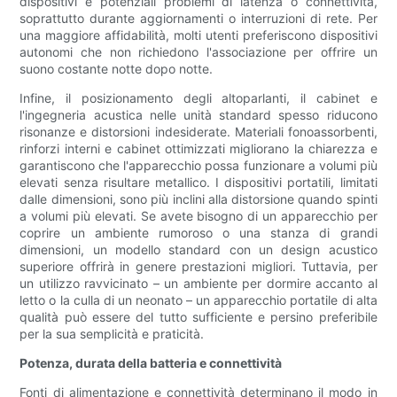
dispositivi e potenziali problemi di latenza o connettività,
soprattutto durante aggiornamenti o interruzioni di rete. Per
una maggiore affidabilità, molti utenti preferiscono dispositivi
autonomi che non richiedono l'associazione per offrire un
suono costante notte dopo notte.
Infine, il posizionamento degli altoparlanti, il cabinet e
l'ingegneria acustica nelle unità standard spesso riducono
risonanze e distorsioni indesiderate. Materiali fonoassorbenti,
rinforzi interni e cabinet ottimizzati migliorano la chiarezza e
garantiscono che l'apparecchio possa funzionare a volumi più
elevati senza risultare metallico. I dispositivi portatili, limitati
dalle dimensioni, sono più inclini alla distorsione quando spinti
a volumi più elevati. Se avete bisogno di un apparecchio per
coprire un ambiente rumoroso o una stanza di grandi
dimensioni, un modello standard con un design acustico
superiore offrirà in genere prestazioni migliori. Tuttavia, per
un utilizzo ravvicinato – un ambiente per dormire accanto al
letto o la culla di un neonato – un apparecchio portatile di alta
qualità può essere del tutto sufficiente e persino preferibile
per la sua semplicità e praticità.
Potenza, durata della batteria e connettività
Fonti di alimentazione e connettività determinano il modo in