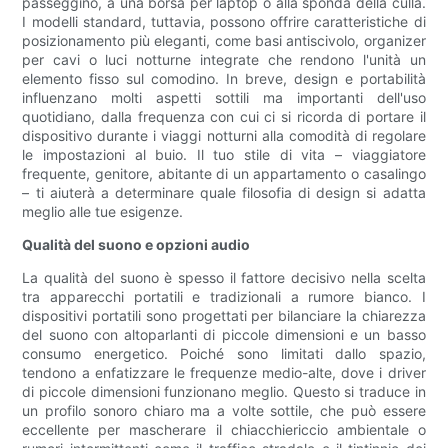
passeggino, a una borsa per laptop o alla sponda della culla.
I modelli standard, tuttavia, possono offrire caratteristiche di
posizionamento più eleganti, come basi antiscivolo, organizer
per cavi o luci notturne integrate che rendono l'unità un
elemento fisso sul comodino. In breve, design e portabilità
influenzano molti aspetti sottili ma importanti dell'uso
quotidiano, dalla frequenza con cui ci si ricorda di portare il
dispositivo durante i viaggi notturni alla comodità di regolare
le impostazioni al buio. Il tuo stile di vita – viaggiatore
frequente, genitore, abitante di un appartamento o casalingo
– ti aiuterà a determinare quale filosofia di design si adatta
meglio alle tue esigenze.
Qualità del suono e opzioni audio
La qualità del suono è spesso il fattore decisivo nella scelta
tra apparecchi portatili e tradizionali a rumore bianco. I
dispositivi portatili sono progettati per bilanciare la chiarezza
del suono con altoparlanti di piccole dimensioni e un basso
consumo energetico. Poiché sono limitati dallo spazio,
tendono a enfatizzare le frequenze medio-alte, dove i driver
di piccole dimensioni funzionano meglio. Questo si traduce in
un profilo sonoro chiaro ma a volte sottile, che può essere
eccellente per mascherare il chiacchiericcio ambientale o