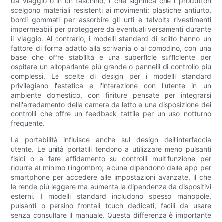
da viaggio o in un taschino, il che significa che i produttori
scelgono materiali resistenti ai movimenti: plastiche antiurto,
bordi gommati per assorbire gli urti e talvolta rivestimenti
impermeabili per proteggere da eventuali versamenti durante
il viaggio. Al contrario, i modelli standard di solito hanno un
fattore di forma adatto alla scrivania o al comodino, con una
base che offre stabilità e una superficie sufficiente per
ospitare un altoparlante più grande o pannelli di controllo più
complessi. Le scelte di design per i modelli standard
privilegiano l'estetica e l'interazione con l'utente in un
ambiente domestico, con finiture pensate per integrarsi
nell'arredamento della camera da letto e una disposizione dei
controlli che offre un feedback tattile per un uso notturno
frequente.
La portabilità influisce anche sul design dell'interfaccia
utente. Le unità portatili tendono a utilizzare meno pulsanti
fisici o a fare affidamento su controlli multifunzione per
ridurre al minimo l'ingombro; alcune dipendono dalle app per
smartphone per accedere alle impostazioni avanzate, il che
le rende più leggere ma aumenta la dipendenza da dispositivi
esterni. I modelli standard includono spesso manopole,
pulsanti o persino frontali touch dedicati, facili da usare
senza consultare il manuale. Questa differenza è importante