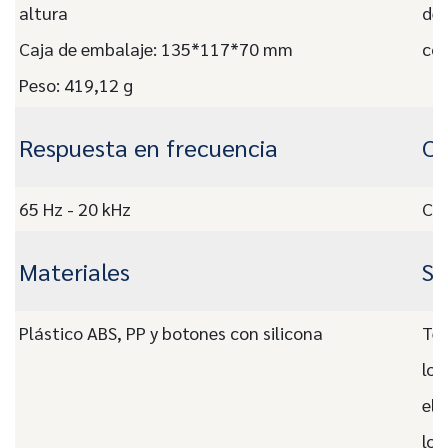
altura
de 
Caja de embalaje: 135*117*70 mm
com
Peso: 419,12 g
Respuesta en frecuencia
Ce
65 Hz - 20 kHz
CE,
Materiales
Se
Plástico ABS, PP y botones con silicona
Te 
log
ele
log