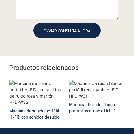
ENVIAR CONSULTA AHORA
Productos relacionados
Máquina de ruido blanco
Máquina de sonido portátil
portátil recargable Hi-FiD
Má
Hi-FiD con sonidos de ruido
HFD-W31
por
rosa y marrón HFD-W32
so
W