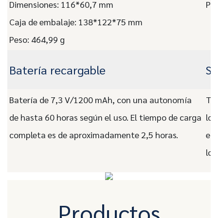
Dimensiones: 116*60,7 mm
Plá
Caja de embalaje: 138*122*75 mm
Peso: 464,99 g
Batería recargable
Se
Batería de 7,3 V/1200 mAh, con una autonomía
Te 
de hasta 60 horas según el uso. El tiempo de carga
log
completa es de aproximadamente 2,5 horas.
ele
log
Productos